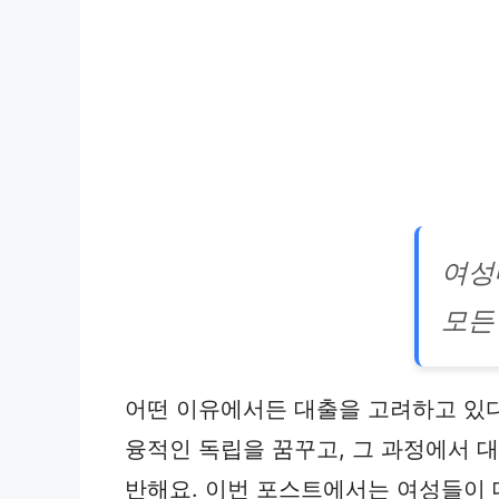
여성
모든
어떤 이유에서든 대출을 고려하고 있다
융적인 독립을 꿈꾸고, 그 과정에서 
반해요. 이번 포스트에서는 여성들이 