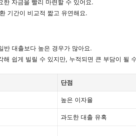
요한 자금을 빨리 마련할 수 있어요.
상환 기간이 비교적 짧고 유연해요.
 일반 대출보다 높은 경우가 많아요.
각해 쉽게 빌릴 수 있지만, 누적되면 큰 부담이 될 
단점
높은 이자율
과도한 대출 유혹