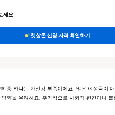
보세요.
햇살론 신청 자격 확인하기
장벽 중 하나는 자신감 부족이에요. 많은 여성들이 
는 영향을 우려하죠. 추가적으로 사회적 편견이나 불