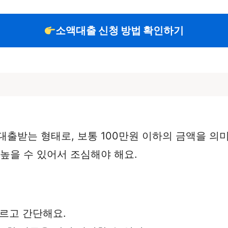
소액대출 신청 방법 확인하기
대출받는 형태로, 보통 100만원 이하의 금액을 의
높을 수 있어서 조심해야 해요.
빠르고 간단해요.