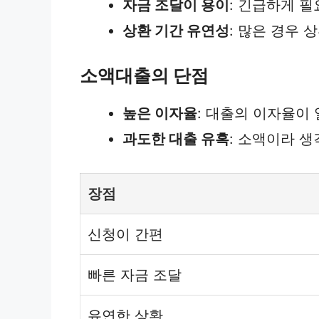
자금 조달이 용이
: 긴급하게 필
상환 기간 유연성
: 많은 경우 
소액대출의 단점
높은 이자율
: 대출의 이자율이
과도한 대출 유혹
: 소액이라 생
장점
신청이 간편
빠른 자금 조달
유연한 상환