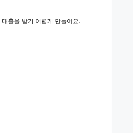
 대출을 받기 어렵게 만들어요.