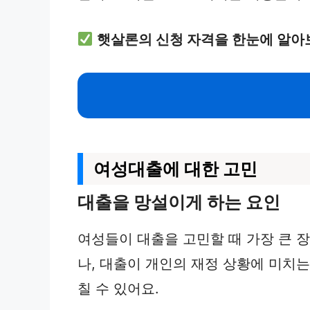
햇살론의 신청 자격을 한눈에 알아
여성대출에 대한 고민
대출을 망설이게 하는 요인
여성들이 대출을 고민할 때 가장 큰 
나, 대출이 개인의 재정 상황에 미치
칠 수 있어요.