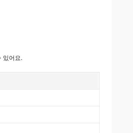
수 있어요.