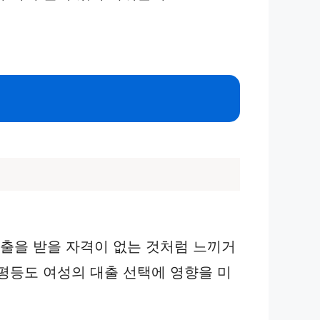
대출을 받을 자격이 없는 것처럼 느끼거
평등도 여성의 대출 선택에 영향을 미