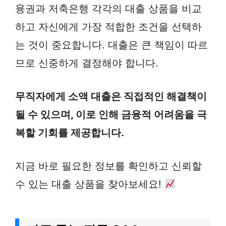
융권과 저축은행 각각의 대출 상품을 비교
하고 자신에게 가장 적합한 조건을 선택하
는 것이 중요합니다. 대출은 큰 책임이 따르
므로 신중하게 결정해야 합니다.
무직자에게 소액 대출은 직접적인 해결책이
될 수 있으며, 이로 인해 금융적 어려움을 극
복할 기회를 제공합니다.
지금 바로 필요한 정보를 확인하고 신뢰할
수 있는 대출 상품을 찾아보세요!