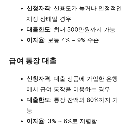
신청자격
: 신용도가 높거나 안정적인
재정 상태일 경우
대출한도
: 최대 500만원까지 가능
이자율
: 보통 4% ~ 9% 수준
급여 통장 대출
신청자격
: 대출 상품에 가입한 은행
에서 급여 통장을 이용하는 경우
대출한도
: 통장 잔액의 80%까지 가
능
이자율
: 3% ~ 6%로 저렴함