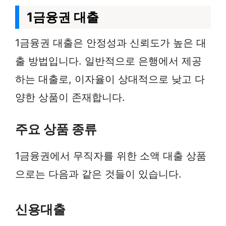
1금융권 대출
1금융권 대출은 안정성과 신뢰도가 높은 대
출 방법입니다. 일반적으로 은행에서 제공
하는 대출로, 이자율이 상대적으로 낮고 다
양한 상품이 존재합니다.
주요 상품 종류
1금융권에서 무직자를 위한 소액 대출 상품
으로는 다음과 같은 것들이 있습니다.
신용대출