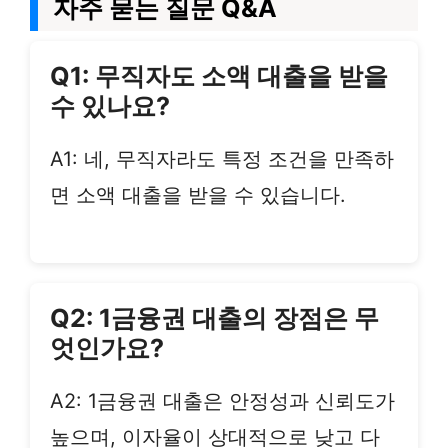
자주 묻는 질문 Q&A
Q1: 무직자도 소액 대출을 받을
수 있나요?
A1: 네, 무직자라도 특정 조건을 만족하
면 소액 대출을 받을 수 있습니다.
Q2: 1금융권 대출의 장점은 무
엇인가요?
A2: 1금융권 대출은 안정성과 신뢰도가
높으며, 이자율이 상대적으로 낮고 다