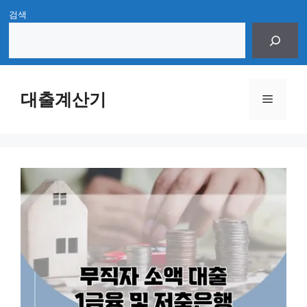
Skip
검색
to
content
대출계산기
Menu