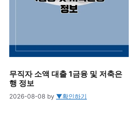
무직자 소액 대출 1금융 및 저축은
행 정보
2026-08-08
by
▼확인하기