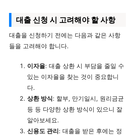
대출 신청 시 고려해야 할 사항
대출을 신청하기 전에는 다음과 같은 사항
들을 고려해야 합니다.
이자율
: 대출 상환 시 부담을 줄일 수
있는 이자율을 찾는 것이 중요합니
다.
상환 방식
: 할부, 만기일시, 원리금균
등 등 다양한 상환 방식이 있으니 잘
알아보세요.
신용도 관리
: 대출을 받은 후에는 정