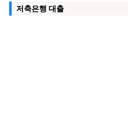
저축은행 대출