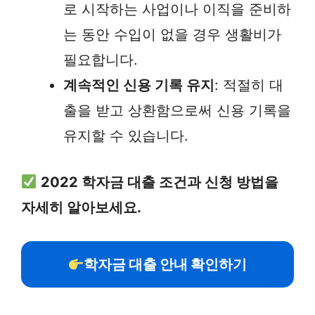
로 시작하는 사업이나 이직을 준비하
는 동안 수입이 없을 경우 생활비가
필요합니다.
계속적인 신용 기록 유지
: 적절히 대
출을 받고 상환함으로써 신용 기록을
유지할 수 있습니다.
2022 학자금 대출 조건과 신청 방법을
자세히 알아보세요.
학자금 대출 안내 확인하기