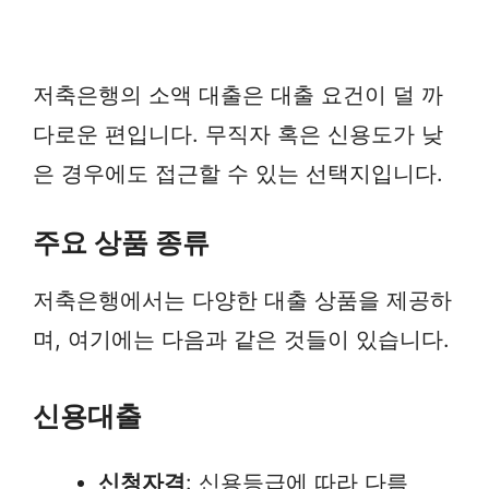
저축은행의 소액 대출은 대출 요건이 덜 까
다로운 편입니다. 무직자 혹은 신용도가 낮
은 경우에도 접근할 수 있는 선택지입니다.
주요 상품 종류
저축은행에서는 다양한 대출 상품을 제공하
며, 여기에는 다음과 같은 것들이 있습니다.
신용대출
신청자격
: 신용등급에 따라 다름