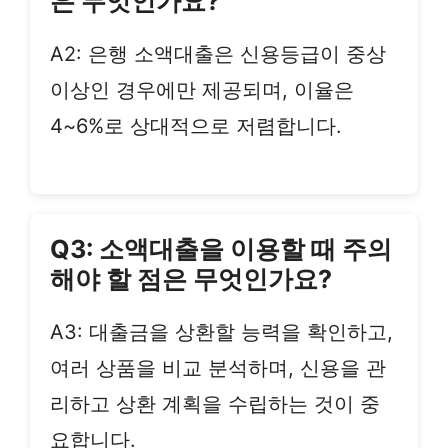
은 무엇인가요?
A2: 은행 소액대출은 신용등급이 중상
이상인 경우에만 제공되며, 이율은
4~6%로 상대적으로 저렴합니다.
Q3: 소액대출을 이용할 때 주의
해야 할 점은 무엇인가요?
A3: 대출금을 상환할 능력을 확인하고,
여러 상품을 비교 분석하며, 신용을 관
리하고 상환 계획을 수립하는 것이 중
요합니다.