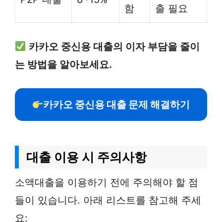
함
출 필요
카카오 중신용 대출의 이자 부담을 줄이
는 방법을 알아보세요.
카카오 중신용 대출 문제 해결하기
대출 이용 시 주의사항
소액대출을 이용하기 전에 주의해야 할 점
들이 있습니다. 아래 리스트를 참고해 주세
요: