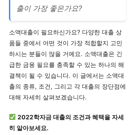
출이 가장 좋은가요?
소액대출이 필요하신가요? 다양한 대출 상
품들 중에서 어떤 것이 가장 적합할지 고민
하시는 분들이 많을 거예요. 소액대출은 긴
급한 금융 필요를 충족할 수 있는 하나의 해
결책이 될 수 있습니다. 이 글에서는 소액대
출의 종류, 조건, 그리고 각 대출의 장단점에
대해 자세히 살펴보겠습니다.
2022학자금 대출의 조건과 혜택을 자세
히 알아보세요.