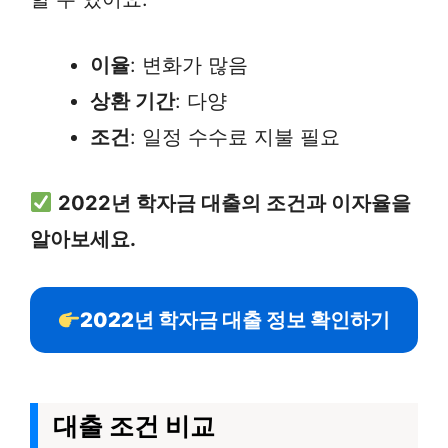
이율
: 변화가 많음
상환 기간
: 다양
조건
: 일정 수수료 지불 필요
2022년 학자금 대출의 조건과 이자율을
알아보세요.
2022년 학자금 대출 정보 확인하기
대출 조건 비교