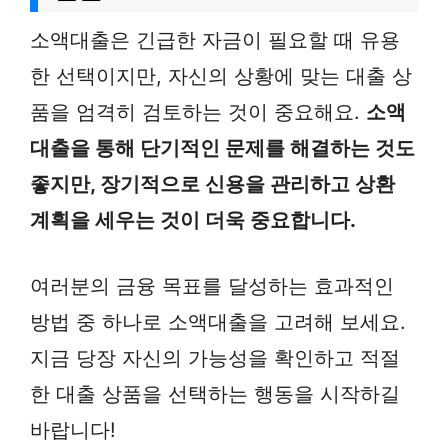
소액대출은 긴급한 자금이 필요할 때 유용
한 선택이지만, 자신의 상황에 맞는 대출 상
품을 엄격히 검토하는 것이 중요해요.
소액
대출을 통해 단기적인 문제를 해결하는 것도
좋지만, 장기적으로 신용을 관리하고 상환
계획을 세우는 것이 더욱 중요합니다.
여러분의 금융 목표를 달성하는 효과적인
방법 중 하나로 소액대출을 고려해 보세요.
지금 당장 자신의 가능성을 확인하고 적절
한 대출 상품을 선택하는 행동을 시작하길
바랍니다!