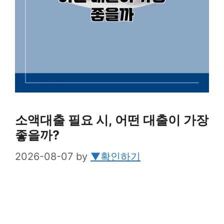
소액대출 필요 시, 어떤 대출이 가장
좋을까?
2026-08-07
by
▼확인하기