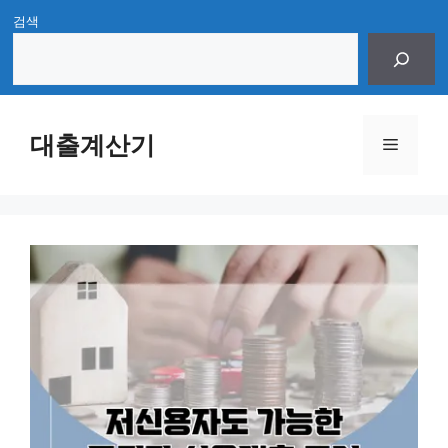
Skip
검색
to
content
대출계산기
Menu