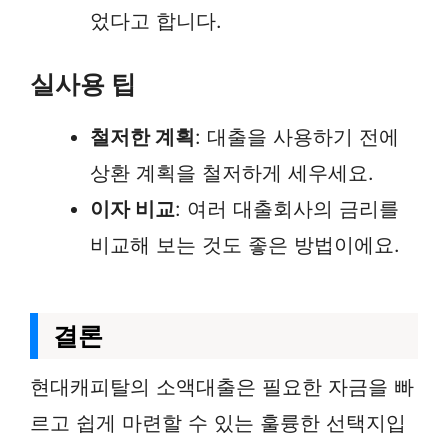
었다고 합니다.
실사용 팁
철저한 계획
: 대출을 사용하기 전에
상환 계획을 철저하게 세우세요.
이자 비교
: 여러 대출회사의 금리를
비교해 보는 것도 좋은 방법이에요.
결론
현대캐피탈의 소액대출은 필요한 자금을 빠
르고 쉽게 마련할 수 있는 훌륭한 선택지입