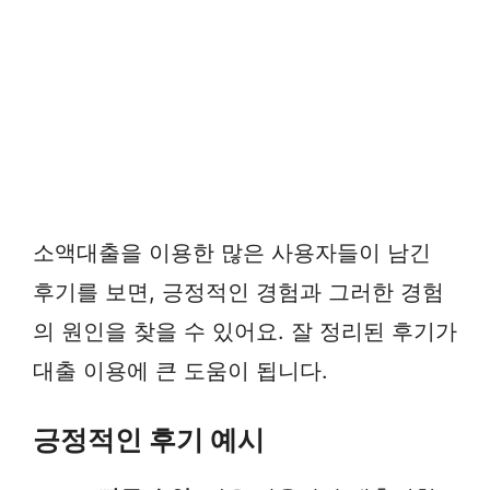
소액대출을 이용한 많은 사용자들이 남긴
후기를 보면, 긍정적인 경험과 그러한 경험
의 원인을 찾을 수 있어요. 잘 정리된 후기가
대출 이용에 큰 도움이 됩니다.
긍정적인 후기 예시