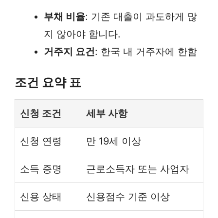
부채 비율
: 기존 대출이 과도하게 많
지 않아야 합니다.
거주지 요건
: 한국 내 거주자에 한함
조건 요약 표
신청 조건
세부 사항
신청 연령
만 19세 이상
소득 증명
근로소득자 또는 사업자
신용 상태
신용점수 기준 이상