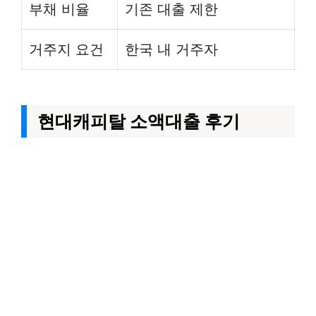
부채 비율
기존 대출 제한
거주지 요건
한국 내 거주자
현대캐피탈 소액대출 후기