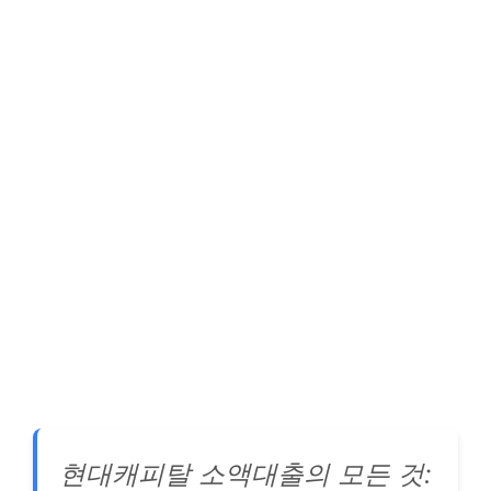
현대캐피탈 소액대출의 모든 것: