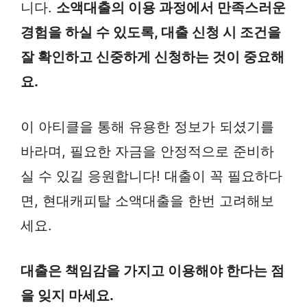
니다.
소액대출의 이용 과정에서 만족스러운
경험을 하실 수 있도록, 대출 신청 시 조건을
잘 확인하고 신중하게 신청하는 것이 중요해
요.
이 아티클을 통해 유용한 정보가 되셨기를
바라며, 필요한 자금을 안정적으로 준비하
실 수 있길 응원합니다! 대출이 꼭 필요하다
면, 현대캐피탈 소액대출을 한번 고려해보
세요.
대출은 책임감을 가지고 이용해야 한다는 점
을 잊지 마세요.