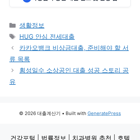
Categories
생활정보
Tags
HUG 안심 전세대출
카카오뱅크 비상금대출, 준비해야 할 서
류 목록
횡성일수 소상공인 대출 성공 스토리 공
유
© 2026 대출계산기
• Built with
GeneratePress
건강포털
|
법률정보
|
치과병원 추천
|
호텔