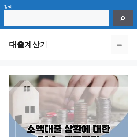
Skip
검색
to
content
대출계산기
Menu