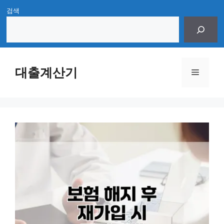
Skip
검색
to
content
대출계산기
Menu