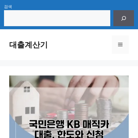
Skip
검색
to
content
대출계산기
Menu