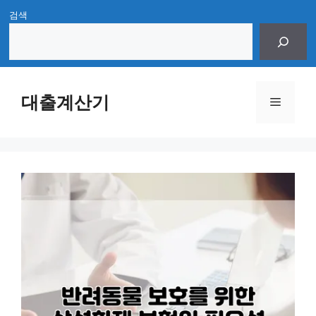
Skip
검색
to
content
대출계산기
Menu