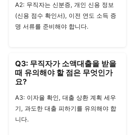
A2: 무직자는 신분증, 개인 신용 정보
(신용 점수 확인서), 이전 연도 소득 증
명 서류를 준비해야 합니다.
Q3: 무직자가 소액대출을 받을
때 유의해야 할 점은 무엇인가
요?
A3: 이자율 확인, 대출 상환 계획 세우
기, 과도한 대출 피하기를 유의해야 합
니다.