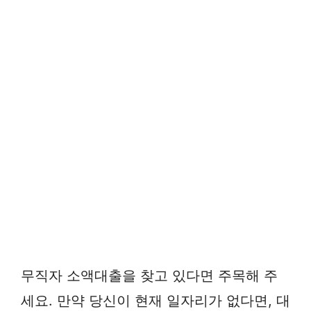
무직자 소액대출을 찾고 있다면 주목해 주
세요. 만약 당신이 현재 일자리가 없다면, 대