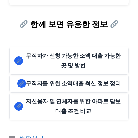
함께 보면 유용한 정보
무직자가 신청 가능한 소액 대출 가능한
곳 및 방법
무직자를 위한 소액대출 최신 정보 정리
저신용자 및 연체자를 위한 아파트 담보
대출 조건 비교
Categories