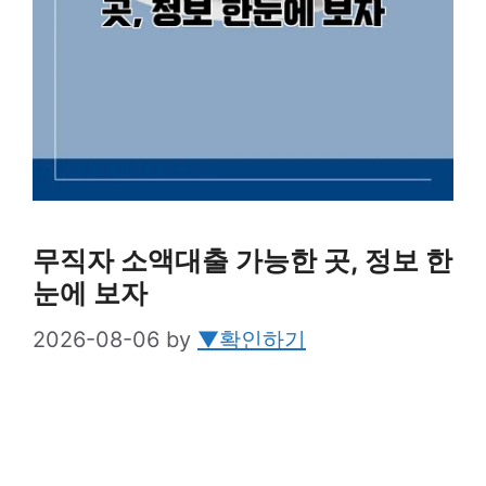
무직자 소액대출 가능한 곳, 정보 한
눈에 보자
2026-08-06
by
▼확인하기