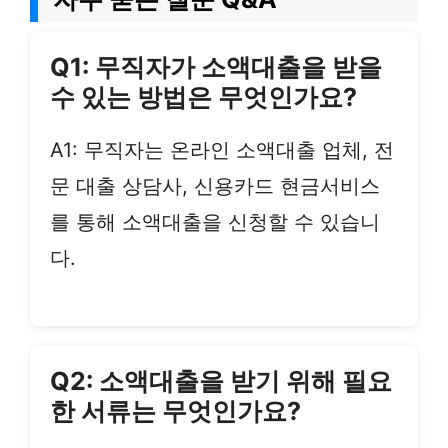
Q1: 무직자가 소액대출을 받을
수 있는 방법은 무엇인가요?
A1: 무직자는 온라인 소액대출 업체, 전
문 대출 상담사, 신용카드 현금서비스
를 통해 소액대출을 신청할 수 있습니
다.
Q2: 소액대출을 받기 위해 필요
한 서류는 무엇인가요?