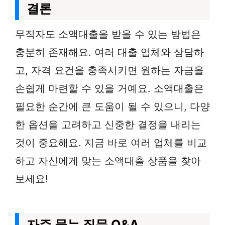
결론
무직자도 소액대출을 받을 수 있는 방법은
충분히 존재해요. 여러 대출 업체와 상담하
고, 자격 요건을 충족시키면 원하는 자금을
손쉽게 마련할 수 있을 거예요. 소액대출은
필요한 순간에 큰 도움이 될 수 있으니, 다양
한 옵션을 고려하고 신중한 결정을 내리는
것이 중요해요. 지금 바로 여러 업체를 비교
하고 자신에게 맞는 소액대출 상품을 찾아
보세요!
자주 묻는 질문 Q&A