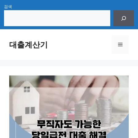
Skip
검색
to
content
대출계산기
Menu