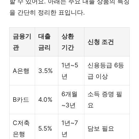
할 수 있어요. 아래는 주요 대출 상품의 특징
을 간단히 정리한 표입니다.
금융기
대출
상환
신청 조건
관
금리
기간
1년~5
신용등급 6등
A은행
3.5%
년
급 이상
6개월
소득 증명 필
B카드
4.0%
~3년
요
C저축
1년~7
5.5%
담보 필요
은행
년