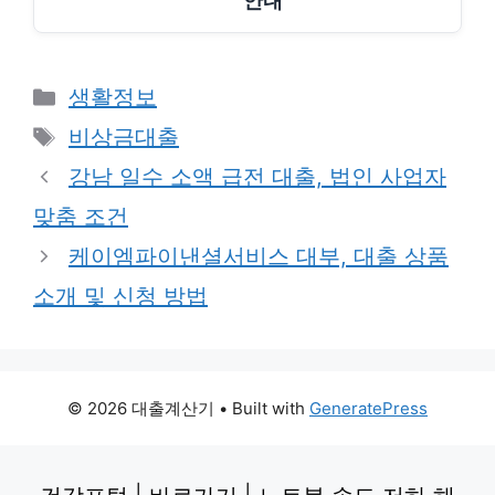
안내
Categories
생활정보
Tags
비상금대출
강남 일수 소액 급전 대출, 법인 사업자
맞춤 조건
케이엠파이낸셜서비스 대부, 대출 상품
소개 및 신청 방법
© 2026 대출계산기
• Built with
GeneratePress