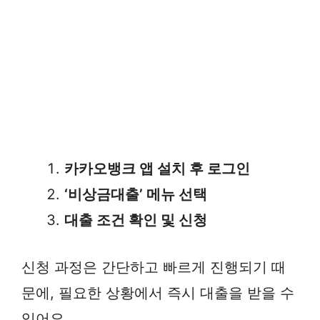
카카오뱅크 앱 설치 후 로그인
‘비상금대출’ 메뉴 선택
대출 조건 확인 및 신청
신청 과정은 간단하고 빠르게 진행되기 때
문에, 필요한 상황에서 즉시 대출을 받을 수
있어요.