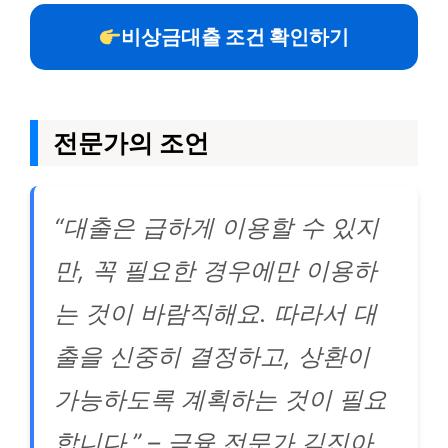
비상금대출 조건 확인하기
전문가의 조언
“대출은 급하게 이용할 수 있지
만, 꼭 필요한 경우에만 이용하
는 것이 바람직해요. 따라서 대
출을 신중히 결정하고, 상환이
가능하도록 계획하는 것이 필요
합니다.” – 금융 전문가 김진아