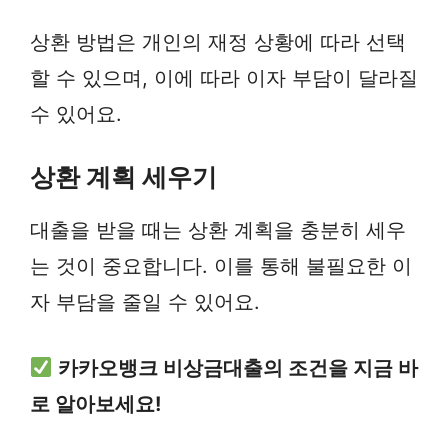
상환 방법은 개인의 재정 상황에 따라 선택
할 수 있으며, 이에 따라 이자 부담이 달라질
수 있어요.
상환 계획 세우기
대출을 받을 때는 상환 계획을 충분히 세우
는 것이 중요합니다. 이를 통해 불필요한 이
자 부담을 줄일 수 있어요.
카카오뱅크 비상금대출의 조건을 지금 바
로 알아보세요!