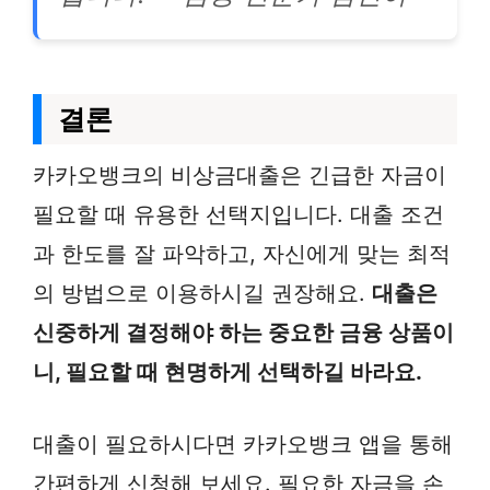
결론
카카오뱅크의 비상금대출은 긴급한 자금이
필요할 때 유용한 선택지입니다. 대출 조건
과 한도를 잘 파악하고, 자신에게 맞는 최적
의 방법으로 이용하시길 권장해요.
대출은
신중하게 결정해야 하는 중요한 금융 상품이
니, 필요할 때 현명하게 선택하길 바라요.
대출이 필요하시다면 카카오뱅크 앱을 통해
간편하게 신청해 보세요. 필요한 자금을 손