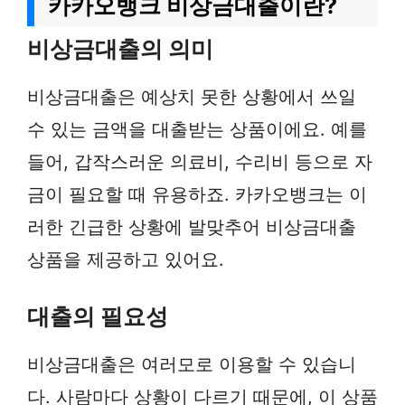
카카오뱅크 비상금대출이란?
비상금대출의 의미
비상금대출은 예상치 못한 상황에서 쓰일
수 있는 금액을 대출받는 상품이에요. 예를
들어, 갑작스러운 의료비, 수리비 등으로 자
금이 필요할 때 유용하죠. 카카오뱅크는 이
러한 긴급한 상황에 발맞추어 비상금대출
상품을 제공하고 있어요.
대출의 필요성
비상금대출은 여러모로 이용할 수 있습니
다. 사람마다 상황이 다르기 때문에, 이 상품