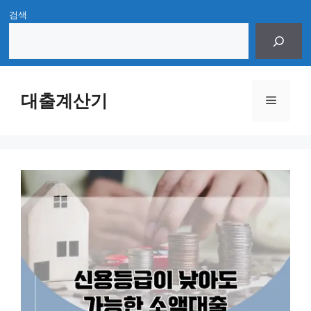
Skip
검색
to
content
대출계산기
Menu