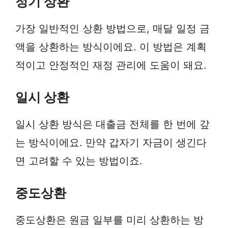
정기 상환
가장 일반적인 상환 방법으로, 매달 일정 금
액을 상환하는 방식이에요. 이 방법은 계획
적이고 안정적인 재정 관리에 도움이 돼요.
일시 상환
일시 상환 방식은 대출금 전체를 한 번에 갚
는 방식이에요. 만약 갑자기 자금이 생긴다
면 고려할 수 있는 방법이죠.
중도상환
중도상환은 원금 일부를 미리 상환하는 방