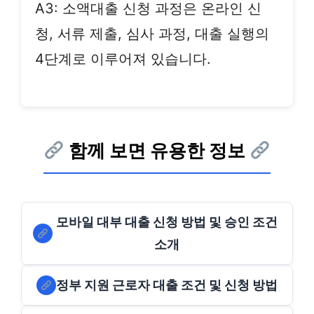
A3: 소액대출 신청 과정은 온라인 신
청, 서류 제출, 심사 과정, 대출 실행의
4단계로 이루어져 있습니다.
함께 보면 유용한 정보
모바일 대부 대출 신청 방법 및 승인 조건
소개
정부 지원 근로자 대출 조건 및 신청 방법