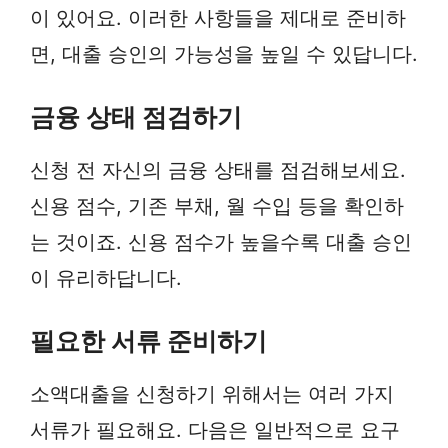
이 있어요. 이러한 사항들을 제대로 준비하
면, 대출 승인의 가능성을 높일 수 있답니다.
금융 상태 점검하기
신청 전 자신의 금융 상태를 점검해보세요.
신용 점수, 기존 부채, 월 수입 등을 확인하
는 것이죠. 신용 점수가 높을수록 대출 승인
이 유리하답니다.
필요한 서류 준비하기
소액대출을 신청하기 위해서는 여러 가지
서류가 필요해요. 다음은 일반적으로 요구