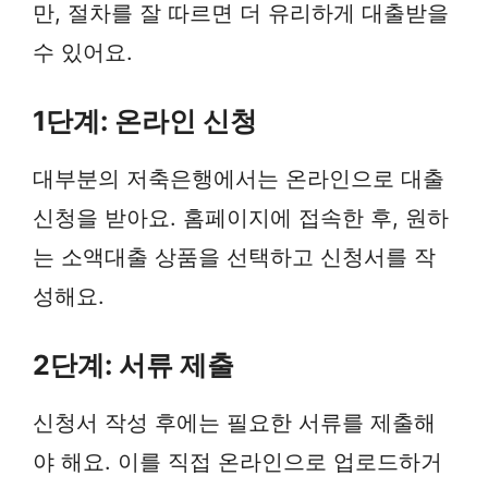
만, 절차를 잘 따르면 더 유리하게 대출받을
수 있어요.
1단계: 온라인 신청
대부분의 저축은행에서는 온라인으로 대출
신청을 받아요. 홈페이지에 접속한 후, 원하
는 소액대출 상품을 선택하고 신청서를 작
성해요.
2단계: 서류 제출
신청서 작성 후에는 필요한 서류를 제출해
야 해요. 이를 직접 온라인으로 업로드하거