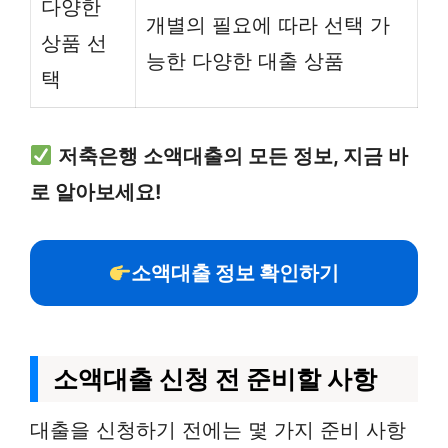
다양한
개별의 필요에 따라 선택 가
상품 선
능한 다양한 대출 상품
택
저축은행 소액대출의 모든 정보, 지금 바
로 알아보세요!
소액대출 정보 확인하기
소액대출 신청 전 준비할 사항
대출을 신청하기 전에는 몇 가지 준비 사항