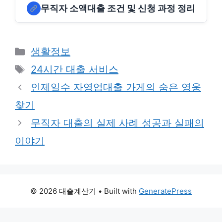
무직자 소액대출 조건 및 신청 과정 정리
Categories
생활정보
Tags
24시간 대출 서비스
인제일수 자영업대출 가게의 숨은 영웅
찾기
무직자 대출의 실제 사례 성공과 실패의
이야기
© 2026 대출계산기
• Built with
GeneratePress