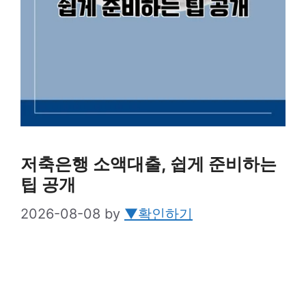
저축은행 소액대출, 쉽게 준비하는
팁 공개
2026-08-08
by
▼확인하기