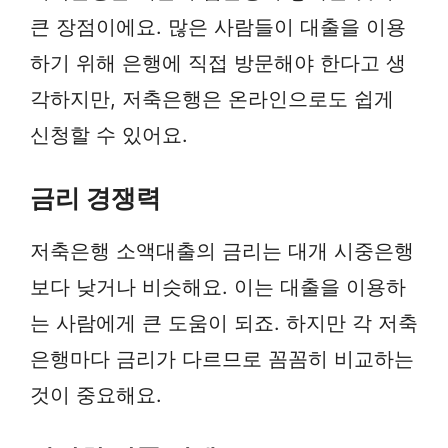
큰 장점이에요. 많은 사람들이 대출을 이용
하기 위해 은행에 직접 방문해야 한다고 생
각하지만, 저축은행은 온라인으로도 쉽게
신청할 수 있어요.
금리 경쟁력
저축은행 소액대출의 금리는 대개 시중은행
보다 낮거나 비슷해요. 이는 대출을 이용하
는 사람에게 큰 도움이 되죠. 하지만 각 저축
은행마다 금리가 다르므로 꼼꼼히 비교하는
것이 중요해요.