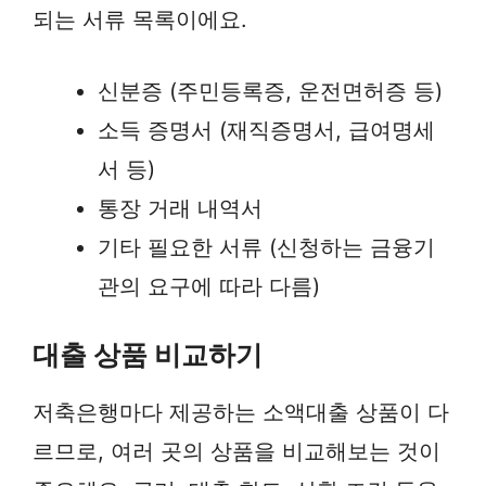
되는 서류 목록이에요.
신분증 (주민등록증, 운전면허증 등)
소득 증명서 (재직증명서, 급여명세
서 등)
통장 거래 내역서
기타 필요한 서류 (신청하는 금융기
관의 요구에 따라 다름)
대출 상품 비교하기
저축은행마다 제공하는 소액대출 상품이 다
르므로, 여러 곳의 상품을 비교해보는 것이