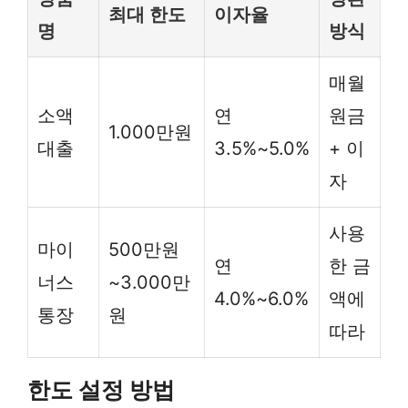
최대 한도
이자율
명
방식
매월
소액
연
원금
1.000만원
대출
3.5%~5.0%
+ 이
자
사용
마이
500만원
연
한 금
너스
~3.000만
4.0%~6.0%
액에
통장
원
따라
한도 설정 방법