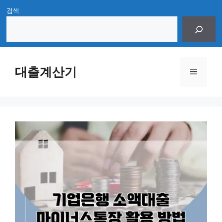
Skip
검색
to
content
대출계산기
Menu